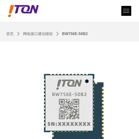
首页
ꄲ
网络接口通信模组
ꄲ
BW756E-50B2