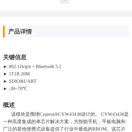
硬件型号：CW2455-44
平台支持：Amlogic S905X/L系列/S805Y/Rockchip 33xx/34xx系列
系统支持：Android/Linux/RTOS
产品详情
关键信息
► 802.11b/g/n + Bluetooth 5.2
► 1T1R 20M
► SDIO&UART
► -30~70℃
概述
该模块是围绕Cypress®CYW43438设计的。 CYW43438是
一种高度集成的单芯片解决方案，为智能手机，平板电脑和
广泛的甚他便携式设备提供了行业中最低的RBOM。该芯片