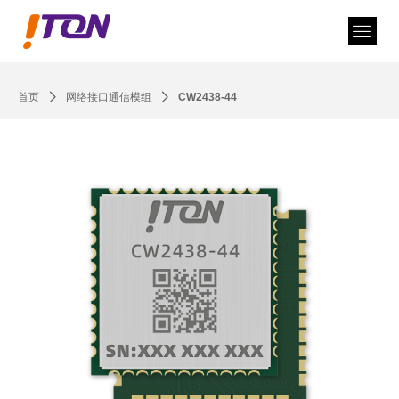
首页
ꄲ
网络接口通信模组
ꄲ
CW2438-44