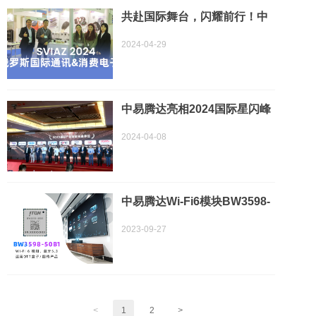
共赴国际舞台，闪耀前行！中
易腾达盛装亮相2024年SVIAZ
2024-04-29
俄罗斯国际通讯与消费电子展
览会
中易腾达亮相2024国际星闪峰
会，并喜获2023年星闪产业贡
2024-04-08
献先进单位殊荣！
​中易腾达Wi-Fi6模块BW3598-
50B1丨支持RSDB，适用于商
2023-09-27
显、OTT盒子等多媒体设备
<
1
2
>