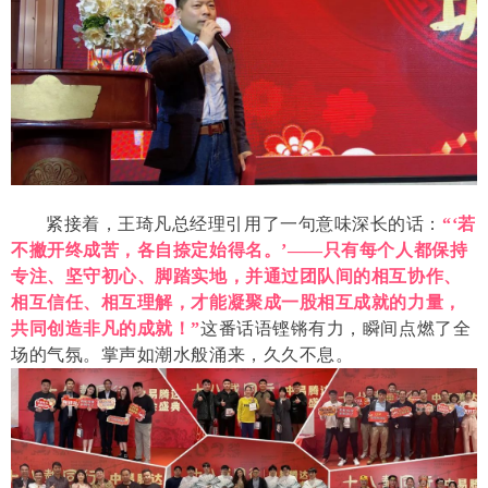
紧接着，王琦凡总经理引用了一句意味深长的话：
“‘若
不撇开终成苦，各自捺定始得名。’——只有每个人都保持
专注、坚守初心、脚踏实地，并通过团队间的相互协作、
相互信任、相互理解，才能凝聚成一股相互成就的力量，
共同创造非凡的成就！”
这番话语铿锵有力，瞬间点燃了全
场的气氛。掌声如潮水般涌来，久久不息。