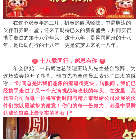
在这个双春年的二月，初春的微风轻拂，中易腾达的
伙伴们齐聚一堂，迎来了期待已久的新春盛典，共同庆祝
携手走过的第十八个年头。这十八年，是风雨同舟的十八
年，是砥砺前行的十八年，更是筑梦未来的十八年。
十八载同行，感恩有你
年会伊始，中易腾达总经理王琦凡先生登台致辞，为
这场盛会拉开了序幕。他首先向全体员工表达了由衷的感
谢：
“时间总是比我们想象的流逝得更快，转眼间，我们已
经携手走过了又一个充满挑战与收获的年头。在这里，我
代表公司向每一位将宝贵时间与精力奉献给公司发展的伙
伴们致以最诚挚的谢意！你们的每一份努力，都是中易腾
达成长道路上最坚实的基石！”