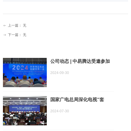
上一篇：
无
ꂃ
下一篇：
无
ꁹ
公司动态 | 中易腾达受邀参加
深圳500强企业家迎国庆联谊
2024-09-30
会–公司董事长王琦凡先生出席
活动
国家广电总局深化电视“套
娃”收费和操作复杂度治理，中
2024-07-30
易腾达携星闪三模遥控器技术
助力一键观影新时代